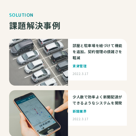
SOLUTION
課題解決事例
部屋と駐車場を紐づけて機能
を追加。契約管理の煩雑さを
軽減
賃貸管理
2022.3.17
少人数で効率よく新聞配達が
できるようなシステムを開発
新聞業界
2022.3.17