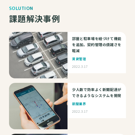
SOLUTION
課題解決事例
部屋と駐車場を紐づけて機能
を追加。契約管理の煩雑さを
軽減
賃貸管理
2022.3.17
少人数で効率よく新聞配達が
できるようなシステムを開発
新聞業界
2022.3.17