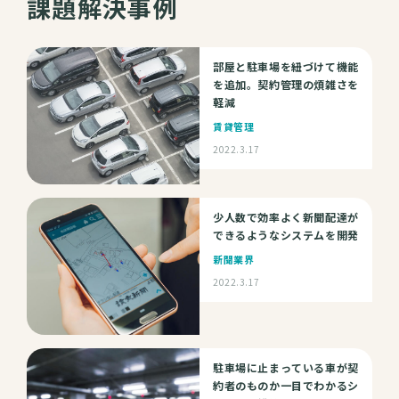
課題解決事例
部屋と駐車場を紐づけて機能
を追加。契約管理の煩雑さを
軽減
賃貸管理
2022.3.17
少人数で効率よく新聞配達が
できるようなシステムを開発
新聞業界
2022.3.17
駐車場に止まっている車が契
約者のものか一目でわかるシ